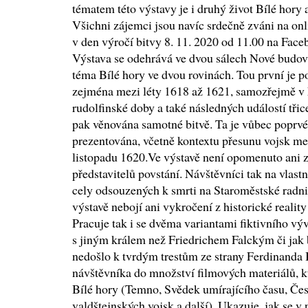
tématem této výstavy je i druhý život Bílé hory 
Všichni zájemci jsou navíc srdečně zváni na onli
v den výročí bitvy 8. 11. 2020 od 11.00 na Fa
Výstava se odehrává ve dvou sálech Nové budo
téma Bílé hory ve dvou rovinách. Tou první je po
zejména mezi léty 1618 až 1621, samozřejmě v 
rudolfinské doby a také následných událostí třice
pak věnována samotné bitvě. Ta je vůbec poprvé
prezentována, včetně kontextu přesunu vojsk m
listopadu 1620.Ve výstavě není opomenuto ani z
představitelů povstání. Návštěvníci tak na vlastn
cely odsouzených k smrti na Staroměstské radn
výstavě nebojí ani vykročení z historické reality a
Pracuje tak i se dvěma variantami fiktivního vý
s jiným králem než Friedrichem Falckým či jak
nedošlo k tvrdým trestům ze strany Ferdinanda I
návštěvníka do množství filmových materiálů, kt
Bílé hory (Temno, Svědek umírajícího času, Čes
valdštejnských vojsk a další). Ukazuje, jak se 