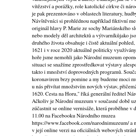
vítězství a porážky, role katolické církve či n
je pak prezentováno v oblastech literatury, hudb
Návštěvníci si prohlédnou například fiktivní meč
originál hlavy P. Marie ze sochy Mariánského 
nebo modely děl architektů a výtvarníkůjako js
druhého života obsahuje i čistě aktuální pohled, 
1621 i v roce 2020 aktuálně politicky využívány.
hoře jsme nemohli jako Národní muzeum opome
situaci se snažíme zprostředkovat výstavy alesp
takto i množství doprovodných programů. Souča
koronavirem brzy pomine a my budeme moci muz
u nás přivítat množstvím nových výstav, přičemž
1620. Cesta na Horu," říká generální ředitel N
Ačkoliv je Národní muzeum v současné době uz
zúčastnit se online vernisáže, která proběhne v 
11.00 na Facebooku Národního muzea
https://www.facebook.com/narodnimuzeum/ a nás
v její online verzi na oficiálních webových str