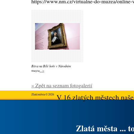
https://www.nm.cz/virtualne-do-muzea/online-
Bitva na Bílé hoře v Národním
muzeu
...>
« Zpět na seznam fotogalerií
Zlatá města © 2026
V 16 zlatých městech našeh
Zlatá města ... t