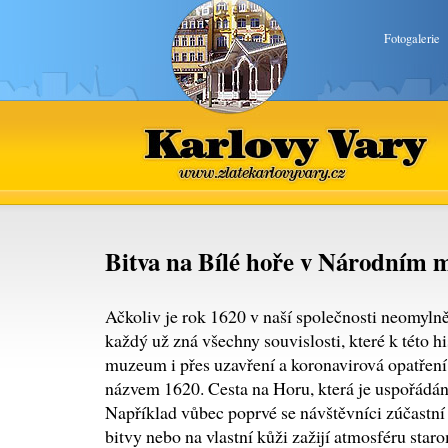
Fotogalerie
Karlovy Vary
www.zlatekarlovyvary.cz
Bitva na Bílé hoře v Národním 
Ačkoliv je rok 1620 v naší společnosti neomylně 
každý už zná všechny souvislosti, které k této h
muzeum i přes uzavření a koronavirová opatření 
názvem 1620. Cesta na Horu, která je uspořádána
Například vůbec poprvé se návštěvníci zúčastní
bitvy nebo na vlastní kůži zažijí atmosféru sta