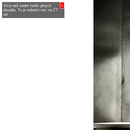
x
Více než sedm hodin plných
divadla. To je sobotní noc na ČT
art