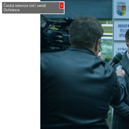
x
Česká televize točí seriál
Ochránce