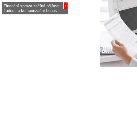
x
Finanční správa začíná přijímat
žádosti o kompenzační bonus