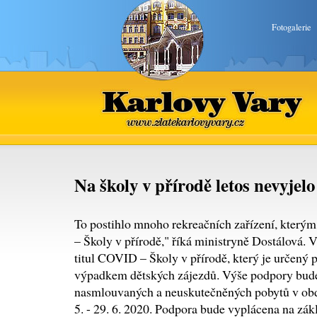
Fotogalerie
Karlovy Vary
www.zlatekarlovyvary.cz
Na školy v přírodě letos nevyjelo 
To postihlo mnoho rekreačních zařízení, kter
– Školy v přírodě," říká ministryně Dostálová. 
titul COVID – Školy v přírodě, který je určený p
výpadkem dětských zájezdů. Výše podpory bude
nasmlouvaných a neuskutečněných pobytů v ob
5. - 29. 6. 2020. Podpora bude vyplácena na zá