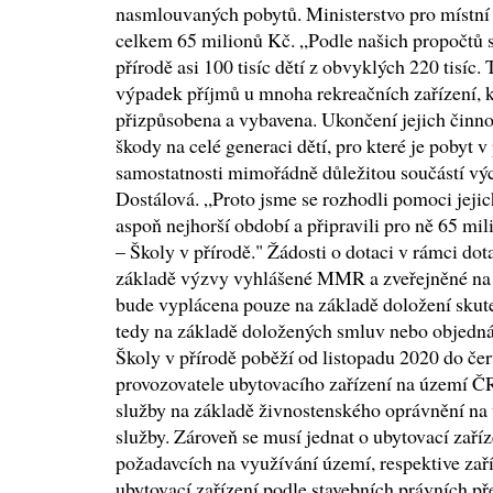
nasmlouvaných pobytů. Ministerstvo pro místní 
celkem 65 milionů Kč. „Podle našich propočtů se
přírodě asi 100 tisíc dětí z obvyklých 220 tisíc
výpadek příjmů u mnoha rekreačních zařízení, kt
přizpůsobena a vybavena. Ukončení jejich činno
škody na celé generaci dětí, pro které je pobyt v
samostatnosti mimořádně důležitou součástí výc
Dostálová. „Proto jsme se rozhodli pomoci jeji
aspoň nejhorší období a připravili pro ně 65 m
– Školy v přírodě." Žádosti o dotaci v rámci dot
základě výzvy vyhlášené MMR a zveřejněné n
bude vyplácena pouze na základě doložení sku
tedy na základě doložených smluv nebo objedná
Školy v přírodě poběží od listopadu 2020 do če
provozovatele ubytovacího zařízení na území ČR
služby na základě živnostenského oprávnění na 
služby. Zároveň se musí jednat o ubytovací zaří
požadavcích na využívání území, respektive zař
ubytovací zařízení podle stavebních právních př