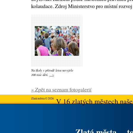
kolaudace. Zdroj Ministerstvo pro místní rozvo
Na školy v přírodě letos nevyjelo
100 tisíc dětí.
...>
« Zpět na seznam fotogalerií
Zlatá města © 2026
V 16 zlatých městech našeh
Zlatá města ... t