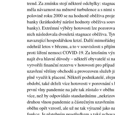
trend. Za zmínku stojí některé odchylky: stagna
měla návaznost na měnové turbulence a s nimi 
polovině roku 2000 se na hodnotě oběživa projev
banky (krátkodobý nárůst hodnoty oběživa souvis
banky). Extrémní výběry hotovosti lze pozorova
nich následovala dvouletá stagnace oběživa. Tyto
navazující hospodářskou krizí. Další mimořádný
odehrál letos v březnu, a to v souvislosti s při
proti šíření nemoci COVID-19. Za letošním vý
najít dva hlavní důvody – někteří obyvatelé si n
vytvořili finanční rezervu v hotovosti pro přípa
uzavření většiny obchodů a provozoven služeb j
plně využít k placení. Někteří podnikatelé, zře
období, také drželi více hotovosti v porovnání
první vlny pandemie na jaře tak zůstalo v oběhu
více, než by odpovídalo standardnímu „nekrizov
druhou vlnou pandemie a částečným uzavřením
oběhu opět vzrostl, ale už ne tak výrazně jako na
funkce. Je platebním prostředkem a také uchova