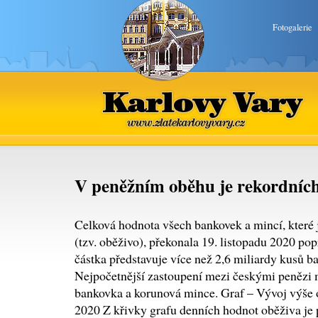
Fotogalerie
Karlovy Vary
www.zlatekarlovyvary.cz
V peněžním oběhu je rekordních
Celková hodnota všech bankovek a mincí, které
(tzv. oběživo), překonala 19. listopadu 2020 pop
částka představuje více než 2,6 miliardy kusů b
Nejpočetnější zastoupení mezi českými penězi 
bankovka a korunová mince. Graf – Vývoj výše o
2020 Z křivky grafu denních hodnot oběživa je