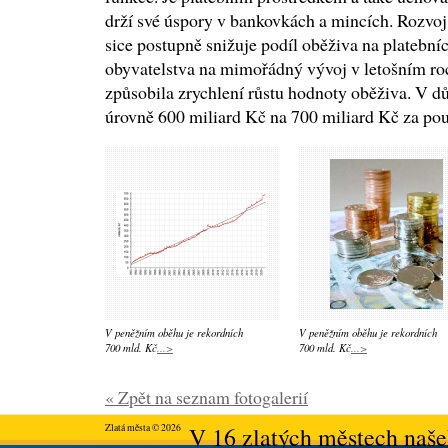
drží své úspory v bankovkách a mincích. Rozvoj
sice postupně snižuje podíl oběživa na platebníc
obyvatelstva na mimořádný vývoj v letošním 
způsobila zrychlení růstu hodnoty oběživa. V d
úrovně 600 miliard Kč na 700 miliard Kč za po
V peněžním oběhu je rekordních
V peněžním oběhu je rekordních
700 mld. Kč
...>
700 mld. Kč
...>
« Zpět na seznam fotogalerií
Zlatá města © 2026
V 16 zlatých městech našeh