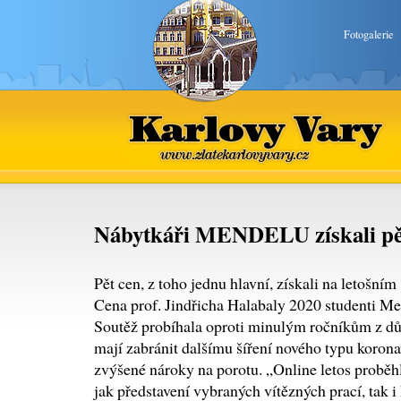
Fotogalerie
Karlovy Vary
www.zlatekarlovyvary.cz
Nábytkáři MENDELU získali pě
Pět cen, z toho jednu hlavní, získali na letošní
Cena prof. Jindřicha Halabaly 2020 studenti Me
Soutěž probíhala oproti minulým ročníkům z dův
mají zabránit dalšímu šíření nového typu korona
zvýšené nároky na porotu. „Online letos proběh
jak představení vybraných vítězných prací, tak i