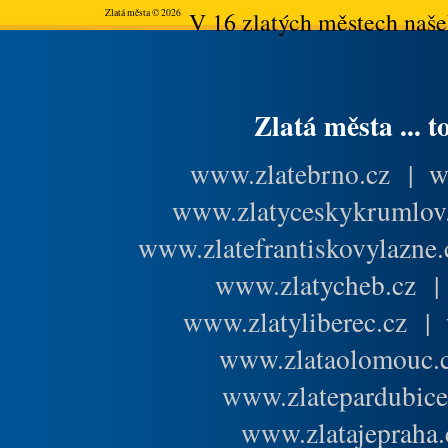
Zlatá města © 2026
V 16 zlatých městech našeh
Zlatá města ... t
www.zlatebrno.cz
|
w
www.zlatyceskykrumlov
www.zlatefrantiskovylazne.
www.zlatycheb.cz
www.zlatyliberec.cz
|
www.zlataolomouc.
www.zlatepardubice
www.zlatajepraha.