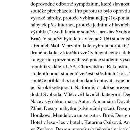
doprovodné odborné sympózium, které slavnost
soutěže předcházelo. Pro porotu to bylo opravdu s
vysoké nároky, protože vybírat nejlepší exponát
nábytek přes internet, protože jedním z hlavních 
výrobku," uvedl kurátor soutěže Jaroslav Svobo
Brně. V soutěži bylo letos více než 160 student
středních škol. V prvním kole vybrala porota 67 
druhého kola, z kterého vzešly hlavní ceny a dal
kategoriích prezentovali své práce studenti vys
republiky, dále z USA, Chorvatska a Rakouska. P
studentů prací studentů ze šesti středních škol. „
soutěže přihlásili s touhou konfrontovat svoje p
je i široké veřejnosti. Na formě, v jaké se preze
dodal Svoboda. Vítězové hlavních kategorií: De
Název výrobku: masa, Autor: Annamária Dovalo
Zlíně. Design nábytku (závěrečné práce): Desig
Horáková, Mendelova univerzita v Brně. Design i
Hotel v lese - les v hoteli, Katarína Csúzová, A
vo Zvolene. Design interiéru (závěrečná práce)