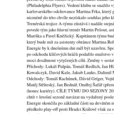
(Philadelphia Flyers). Vedení klubu se snažilo v
karlovarského odchovance Martina Frka, který
nicméně do této chvíle nezískalo souhlas jeho 
Trenérská trojice A-týmu zůstává i nadále stejná
povede tým jako hlavní trenér Martin Pešout, a
Mariška a Pavel Kněžický. Kapitánem týmu bud
který bude mít za asistenty obránce Martina R
Energie by k dnešnímu dni měl být uzavřen. Spor
po odchodu klíčových hráčů podařilo mužstvo v
moci dosáhnout vytyčených cílů. Změny v sesta
Příchody: Lukáš Pulpán, Tomáš Redlich, Jan Hl
Kowalczyk, David Kaše, Jakub Lauko, Dalimil 
Odchody: Tomáš Rachůnek, Dávid Gríger, Vojtě
Matěj Stříteský, Jan Bednář, Ondřej Šafář (přer
(konec kariéry). CÍLE TÝMU DO SEZONY 2020
chtít v letošní sezoně navázat na vydařený posl
Energie skončila po základní části na devátém 
předkolo play-off proti Hradci Králové však za 