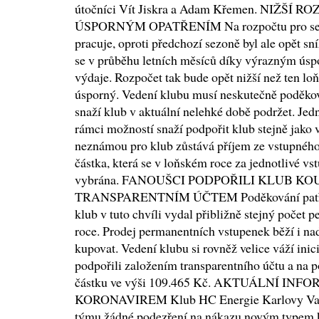
útočníci Vít Jiskra a Adam Křemen. NIŽ
ÚSPORNÝM OPATŘENÍM Na rozpočtu pro sezo
pracuje, oproti předchozí sezoně byl ale opět sn
se v průběhu letních měsíců díky výrazným úsp
výdaje. Rozpočet tak bude opět nižší než ten loň
úsporný. Vedení klubu musí neskutečně poděkov
snaží klub v aktuální nelehké době podržet. Jedná
rámci možností snaží podpořit klub stejně jako 
neznámou pro klub zůstává příjem ze vstupného.
částka, která se v loňském roce za jednotlivé vs
vybrána. FANOUŠCI PODPOŘILI KLUB K
TRANSPARENTNÍM ÚČTEM Poděkování patří i
klub v tuto chvíli vydal přibližně stejný počet
roce. Prodej permanentních vstupenek běží i nad
kupovat. Vedení klubu si rovněž velice váží inic
podpořili založením transparentního účtu a na 
částku ve výši 109.465 Kč. AKTUÁLNÍ IN
KORONAVIREM Klub HC Energie Karlovy Vary
týmu žádné podezření na nákazu novým typem k