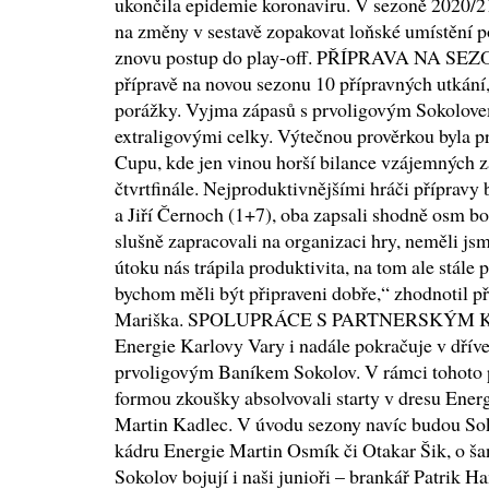
ukončila epidemie koronaviru. V sezoně 2020/21
na změny v sestavě zopakovat loňské umístění po
znovu postup do play-off. PŘÍPRAVA NA SEZO
přípravě na novou sezonu 10 přípravných utkání, 
porážky. Vyjma zápasů s prvoligovým Sokolovem 
extraligovými celky. Výtečnou prověrkou byla p
Cupu, kde jen vinou horší bilance vzájemných 
čtvrtfinále. Nejproduktivnějšími hráči přípravy 
a Jiří Černoch (1+7), oba zapsali shodně osm b
slušně zapracovali na organizaci hry, neměli j
útoku nás trápila produktivita, na tom ale stále 
bychom měli být připraveni dobře,“ zhodnotil př
Mariška. SPOLUPRÁCE S PARTNERSKÝM K
Energie Karlovy Vary i nadále pokračuje v dřív
prvoligovým Baníkem Sokolov. V rámci tohoto pa
formou zkoušky absolvovali starty v dresu Energ
Martin Kadlec. V úvodu sezony navíc budou Sok
kádru Energie Martin Osmík či Otakar Šik, o šan
Sokolov bojují i naši junioři – brankář Patrik 