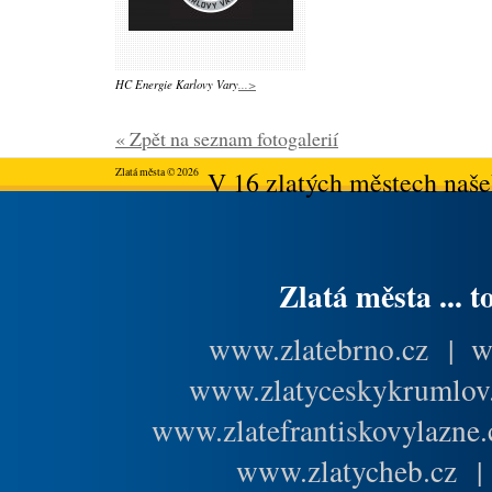
HC Energie Karlovy Vary
...>
« Zpět na seznam fotogalerií
Zlatá města © 2026
V 16 zlatých městech našeh
Zlatá města ... t
www.zlatebrno.cz
|
w
www.zlatyceskykrumlov
www.zlatefrantiskovylazne.
www.zlatycheb.cz