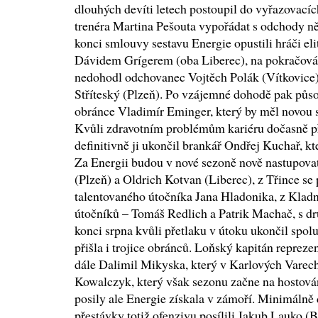
dlouhých devíti letech postoupil do vyřazovací
trenéra Martina Pešouta vypořádat s odchody ně
konci smlouvy sestavu Energie opustili hráči e
Dávidem Grígerem (oba Liberec), na pokračová
nedohodl odchovanec Vojtěch Polák (Vítkovice),
Stříteský (Plzeň). Po vzájemné dohodě pak půso
obránce Vladimír Eminger, který by měl novou 
Kvůli zdravotním problémům kariéru dočasně př
definitivně ji ukončil brankář Ondřej Kuchař, kt
Za Energii budou v nové sezoně nově nastupova
(Plzeň) a Oldrich Kotvan (Liberec), z Třince se
talentovaného útočníka Jana Hladonika, z Kladna
útočníků – Tomáš Redlich a Patrik Machač, s 
konci srpna kvůli přetlaku v útoku ukončil spol
přišla i trojice obránců. Loňský kapitán reprez
dále Dalimil Mikyska, který v Karlových Varech
Kowalczyk, který však sezonu začne na hostován
posily ale Energie získala v zámoří. Minimálně 
přestávky totiž ofenzivu posílili Jakub Lauko (