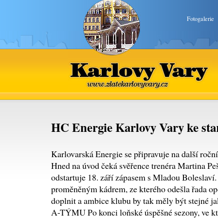
Fotogalerie
Karlovy Vary
www.zlatekarlovyvary.cz
HC Energie Karlovy Vary ke st
Karlovarská Energie se připravuje na další ročn
Hned na úvod čeká svěřence trenéra Martina Peš
odstartuje 18. září zápasem s Mladou Boleslaví.
proměněným kádrem, ze kterého odešla řada opo
doplnit a ambice klubu by tak měly být stejné 
A-TÝMU Po konci loňské úspěšné sezony, ve kt