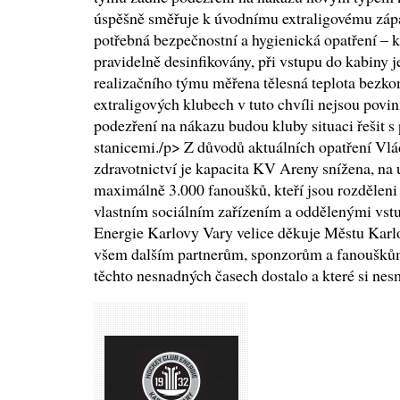
úspěšně směřuje k úvodnímu extraligovému zápa
potřebná bezpečnostní a hygienická opatření – k
pravidelně desinfikovány, při vstupu do kabiny
realizačního týmu měřena tělesná teplota bezk
extraligových klubech v tuto chvíli nejsou povin
podezření na nákazu budou kluby situaci řešit 
stanicemi./p> Z důvodů aktuálních opatření Vl
zdravotnictví je kapacita KV Areny snížena, na
maximálně 3.000 fanoušků, kteří jsou rozděleni 
vlastním sociálním zařízením a oddělenými 
Energie Karlovy Vary velice děkuje Městu Karlo
všem dalším partnerům, sponzorům a fanouškům
těchto nesnadných časech dostalo a které si nes