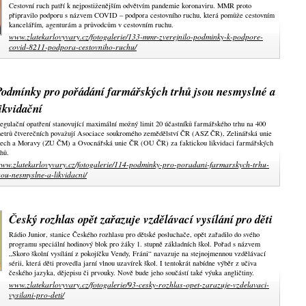
Cestovní ruch patří k nejpostiženějším odvětvím pandemie koronaviru. MMR proto
připravilo podporu s názvem COVID – podpora cestovního ruchu, která pomůže cestovním
kancelářím, agenturám a průvodcům v cestovním ruchu.
www.zlatekarlovyvary.cz/fotogalerie/133-mmr-zverejnilo-podminky-k-podpore-
covid-8211-podpora-cestovniho-ruchu/
Podmínky pro pořádání farmářských trhů jsou nesmyslné a
ikvidační
egulační opatření stanovující maximální možný limit 20 účastníků farmářského trhu na 400
etrů čtverečních považují Asociace soukromého zemědělství ČR (ASZ ČR), Zelinářská unie
ech a Moravy (ZU ČM) a Ovocnářská unie ČR (OU ČR) za faktickou likvidaci farmářských
rhů.
ww.zlatekarlovyvary.cz/fotogalerie/114-podminky-pro-poradani-farmarskych-trhu-
sou-nesmyslne-a-likvidacni/
Český rozhlas opět zařazuje vzdělávací vysílání pro děti
Rádio Junior, stanice Českého rozhlasu pro dětské posluchače, opět zařadilo do svého
programu speciální hodinový blok pro žáky 1. stupně základních škol. Pořad s názvem
„Skoro školní vysílání z pokojíčku Vendy, Fráni“ navazuje na stejnojmennou vzdělávací
sérii, která děti provedla jarní vlnou uzavírek škol. I tentokrát nabídne výběr z učiva
českého jazyka, dějepisu či prvouky. Nově bude jeho součástí také výuka angličtiny.
www.zlatekarlovyvary.cz/fotogalerie/93-cesky-rozhlas-opet-zarazuje-vzdelavaci-
vysilani-pro-deti/