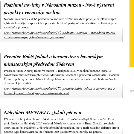
Podzimní novinky v Národním muzeu - Nové výstavní
projekty i vernisáže on-line
Národní muzeum i v době podzimního koronavirového uzavření pracuje na plánovaných
výstavách, stálých expozicích a projektech, které postupně návštěvníkům zpřístupňuje ve
virtuálním prostoru.
www.zlatekarlovyvary.cz/fotogalerie/169-podzimni-novinky-v-narodnim-muzeu-
nove-vystavni-projekty-i-vernisaze-on-line/
Premiér Babiš jednal o koronaviru s bavorským
ministerským předsedou Söderem
Předseda vlády Andrej Babiš ve středu 4. listopadu 2020 videokonferenčně jednal s
bavorským ministerským předsedou Markusem Söderem o pandemii koronaviru. Prioritou
České republiky je ponechání otevřených hranic s Bavorskem a udržení přeshraničních
ekonomických aktivit.
www.zlatekarlovyvary.cz/fotogalerie/179-premier-babis-jednal-o-koronaviru-s-
In-p
bavorskym-ministerskym-predsedou-soderem/
Nábytkáři MENDELU získali pět cen
Pět cen, z toho jednu hlavní, získali na letošním 16. ročníku nábytkářské soutěže Cena
prof. Jindřicha Halabaly 2020 studenti Mendelovy univerzity v Brně. Soutěž probíhala
oproti minulým ročníkům z důvodu aktuálních opatření, které mají zabránit dalšímu šíření
nového typu koronaviru online formou, což kladlo zvýšené nároky na porotu.