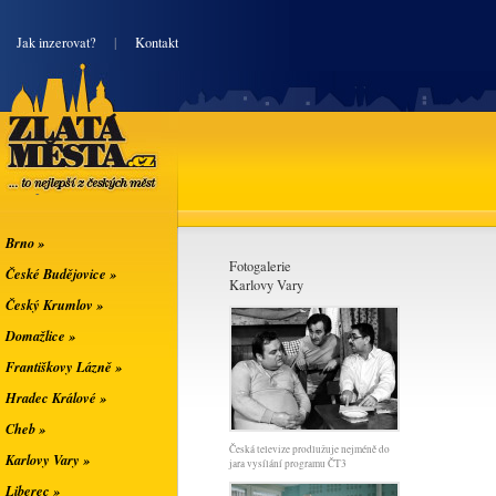
|
Jak inzerovat?
|
Kontakt
Zlatá města
... to nejlepší z
českých měst
Brno »
Fotogalerie
České Budějovice »
Karlovy Vary
Český Krumlov »
Domažlice »
Františkovy Lázně »
Hradec Králové »
Cheb »
Česká televize prodlužuje nejméně do
Karlovy Vary »
jara vysílání programu ČT3
Liberec »