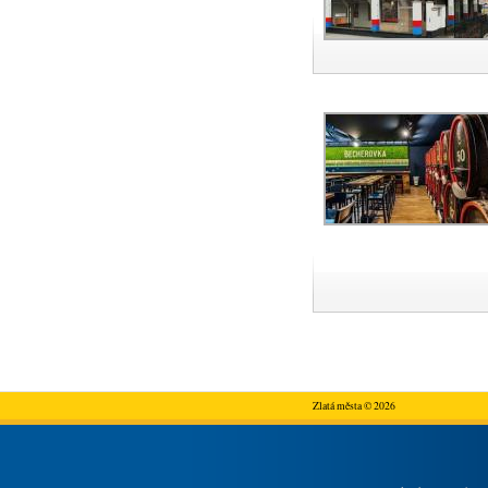
Zlatá města © 2026