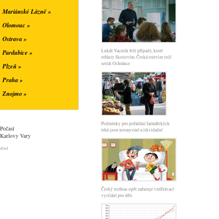
Mariánské Lázně »
Olomouc »
Ostrava »
Lukáš Vaculík řeší případy, které
Pardubice »
otřásly školstvím. Česká televize točí
seriál Ochránce
Plzeň »
Praha »
Znojmo »
Podmínky pro pořádání farmářských
Počasí
trhů jsou nesmyslné a likvidační
Karlovy Vary
očasí
Český rozhlas opět zařazuje vzdělávací
vysílání pro děti