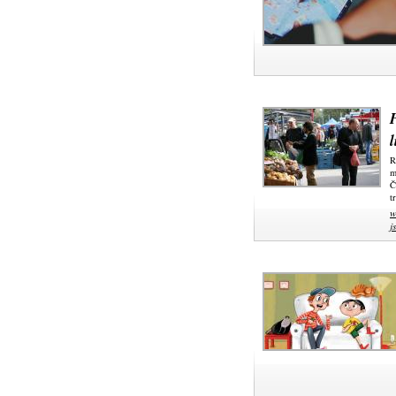
l
R
m
Č
t
w
j