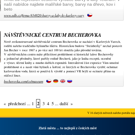
naší nabídce najdete malířské barvy, barvy na dřevo, kov i
beto
www.edb.cz/firma-934820-barvy-a-laky-kv-karlovy-vary
NÁVŠTĚVNICKÉ CENTRUM BECHEROVKA
Nově zrekonstruované návštěvnické centrum Becherovka se nachází v Karlových Varech,
rodišti našeho tradičního bylinného likéru. Historickou budovu “Steinberky” nechal postavit
Jan Becher v roce 1867 a po více než 100 let sloužila jako původní továrna.
V návštěvnickém centru máte příležitost prohlédnout si historické lahve Becherovky
a jedinečné předměty, které patřily rodině Becherů, jako je kniha receptů, ocenění
z výstav, účetní knihy a mnoho dalších exponátů. Interaktivní část expozice Vám umožní
prohlédnout si a nasát vůni bylinek a koření, ze kterých se Becherovka vyrábí; ochutnat
karlovarskou vodu, která se používá k výrobě a pomocí VR brýlí se ocitnete přímo na
stáčecí lince.
becherovka.com/cs/museum
2
«
předchozí
...
1
3
4
5
...
další
»
V 16 zlatých městech našeho portálu najd
Zlatá města ... to nejlepší z českých měst