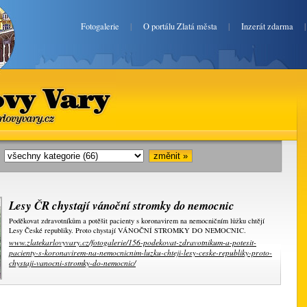
Fotogalerie
|
O portálu Zlatá města
|
Inzerát zdarma
lovy Vary
ekarlovyvary.cz
i:
Lesy ČR chystají vánoční stromky do nemocnic
Poděkovat zdravotníkům a potěšit pacienty s koronavirem na nemocničním lůžku chtějí
Lesy České republiky. Proto chystají VÁNOČNÍ STROMKY DO NEMOCNIC.
www.zlatekarlovyvary.cz/fotogalerie/156-podekovat-zdravotnikum-a-potesit-
pacienty-s-koronavirem-na-nemocnicnim-luzku-chteji-lesy-ceske-republiky-proto-
chystaji-vanocni-stromky-do-nemocnic/