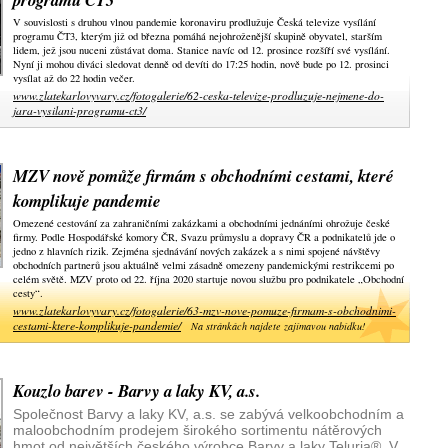
V souvislosti s druhou vlnou pandemie koronaviru prodlužuje Česká televize vysílání
programu ČT3, kterým již od března pomáhá nejohroženější skupině obyvatel, starším
lidem, jež jsou nuceni zůstávat doma. Stanice navíc od 12. prosince rozšíří své vysílání.
Nyní ji mohou diváci sledovat denně od devíti do 17:25 hodin, nově bude po 12. prosinci
vysílat až do 22 hodin večer.
www.zlatekarlovyvary.cz/fotogalerie/62-ceska-televize-prodluzuje-nejmene-do-
jara-vysilani-programu-ct3/
MZV nově pomůže firmám s obchodními cestami, které
komplikuje pandemie
Omezené cestování za zahraničními zakázkami a obchodními jednáními ohrožuje české
firmy. Podle Hospodářské komory ČR, Svazu průmyslu a dopravy ČR a podnikatelů jde o
jedno z hlavních rizik. Zejména sjednávání nových zakázek a s nimi spojené návštěvy
obchodních partnerů jsou aktuálně velmi zásadně omezeny pandemickými restrikcemi po
celém světě. MZV proto od 22. října 2020 startuje novou službu pro podnikatele „Obchodní
cesty“.
www.zlatekarlovyvary.cz/fotogalerie/63-mzv-nove-pomuze-firmam-s-obchodnimi-
cestami-ktere-komplikuje-pandemie/
Na stránkách najdete zajímavou nabídku!
Kouzlo barev - Barvy a laky KV, a.s.
Společnost Barvy a laky KV, a.s. se zabývá velkoobchodním a
maloobchodním prodejem širokého sortimentu nátěrových
hmot od největších českého výrobce Barvy a laky Teluria®. V