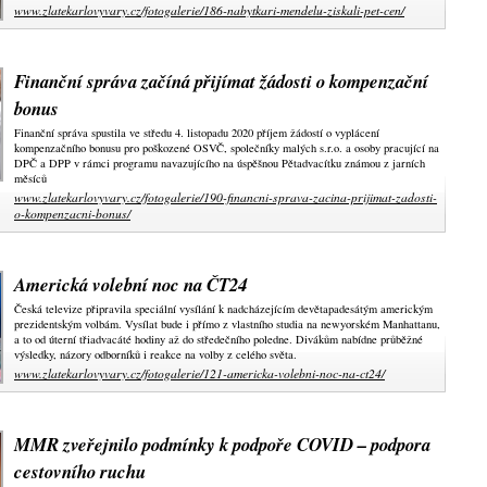
www.zlatekarlovyvary.cz/fotogalerie/186-nabytkari-mendelu-ziskali-pet-cen/
Finanční správa začíná přijímat žádosti o kompenzační
bonus
Finanční správa spustila ve středu 4. listopadu 2020 příjem žádostí o vyplácení
kompenzačního bonusu pro poškozené OSVČ, společníky malých s.r.o. a osoby pracující na
DPČ a DPP v rámci programu navazujícího na úspěšnou Pětadvacítku známou z jarních
měsíců
www.zlatekarlovyvary.cz/fotogalerie/190-financni-sprava-zacina-prijimat-zadosti-
o-kompenzacni-bonus/
Americká volební noc na ČT24
Česká televize připravila speciální vysílání k nadcházejícím devětapadesátým americkým
prezidentským volbám. Vysílat bude i přímo z vlastního studia na newyorském Manhattanu,
a to od úterní třiadvacáté hodiny až do středečního poledne. Divákům nabídne průběžné
výsledky, názory odborníků i reakce na volby z celého světa.
www.zlatekarlovyvary.cz/fotogalerie/121-americka-volebni-noc-na-ct24/
MMR zveřejnilo podmínky k podpoře COVID – podpora
cestovního ruchu