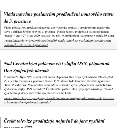
Vláda navrhne poslancům prodloužení nouzového stavu
do 3. prosince
Vláda požádá Poslaneckou sněmovnu, aby vyslovila souhlas s prodloužením nouzového
stavu o dalších 30 dnů, tedy do 3. prosince. Návrh žádosti projednala na mimořádném
jednání v úterý 27. října 2020, poslanci by měli o prodloužení rozhodnout v pátek 30. října
www.zlatekarlovyvary.cz/fotogalerie/69-vlada-navrhne-poslancum-prodlouzeni-
nouzoveho-stavu-do-3-prosince/
Nad Černínským palácem visí vlajka OSN, připomíná
Den Spojených národů
V sobotu 24. října 2020 si celý svět znovu připomíná Den Spojených národů. Přesně před
75 lety totiž vstoupila v platnost Charta OSN, kterou byla tato mezinárodní organizace
oficiálně založena. Ministerstvo zahraničí se rozhodlo výročí připomenout symbolickým
vyvěšením vlajky OSN na budově Černínského paláce. Den Spojených národů je zároveň
vyjádřením podpory světového společenství cílům OSN.
www.zlatekarlovyvary.cz/fotogalerie/61-nad-cerninskym-palacem-visi-vlajka-osn-
pripomina-den-spojenych-narodu/
Česká televize prodlužuje nejméně do jara vysílání
programu ČT3