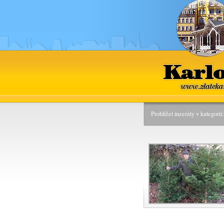
Kar
www.zlat
Prohlížet inzeráty v kategori