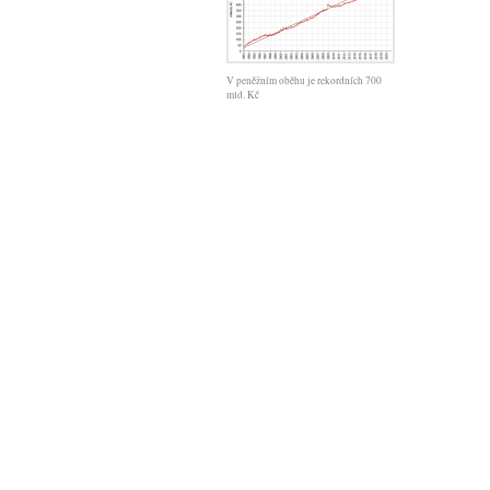
V peněžním oběhu je rekordních 700
mld. Kč