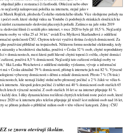
et objednal jídlo z restaurací či fastfoodů. Oblečení nebo obuv
a to nejčastěji nakupovaná položka na internetu, stejně jako v
íká Marek Rojíček, předseda Českého statistického úřadu. Více sledujeme pořady na
l i počet osob, které sledují videa na Youtube či podobných stránkách sloužících ke
ční nárůst zaznamenalo sledování placených pořadů. Zatímco na jaře roku 2019
za sledování filmů či seriálů přes internet, v roce 2020 to bylo již 10,5 %. Nejčastěji
ernetu osoby ve věku 25 až 34 let,“ uvádí Eva Myšková Skarlandtová z oddělení
formační společnosti ČSÚ. Chytrou televizi využívá třetina českých domácností. Za
ejího používání přibližně na trojnásobek. Některou formu nositelné elektroniky, tedy
ss náramky a bezdrátová sluchátka, používá v Česku 32 % osob, chytré reproduktory
ěcí v domácnostech, mezi která patří hlavně chytrá topení či světla, chytré domácí
 zařízení, používá 8,5 % domácností. Nejčastěji tato zařízení ovládají osoby ve
ich,“ říká Lenka Weichetová z oddělení statistiky výzkumu, vývoje a informační
let má v Česku aktuálně 79 % domácností, přístup k internetu jich má 82 %. Výrazně
chnologiemi vybaveny domácnosti s dětmi a mladé domácnosti. Přesto 7 % (76 tisíc)
omácnostech, kde nemají žádný stolní nebo přenosný počítač a 2 % žáků ve věku 6-
upu k internetu. Alespoň jeden počítač či tablet má 40 % domácností osob starších 65
 třech letech výrazně nemění. Z osob starších 16 let se na internet připojuje 81 %.
ne každý den. I díky dynamickému rozšíření chytrých telefonů roste počet osob, které
 roce 2020 se k internetu přes telefon připojuje již téměř šest miliónů osob nad 16 let,
ty se přitom jednalo o přibližně milion osob v této věkové kategorii. Zdroj : ČSÚ
EZ se znovu otevírají školám.