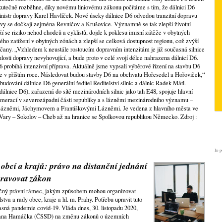
kutečně rozběhne, díky novému liniovému zákonu počítáme s tím, že dálnici D6
nistr dopravy Karel Havlíček. Nové úseky dálnice D6 odvedou tranzitní dopravu
vy se dočkají zejména Řevničov a Krušovice. Významně se tak zlepší životní
í se riziko nehod chodců a cyklistů, dojde k poklesu imisní zátěže v obytných
ého zatížení v obytných zónách a zlepší se celková dostupnost regionu, což zvýší
 občany. „Vzhledem k neustále rostoucím dopravním intenzitám je již současná silnice
ulosti dopravy nevyhovující, a bude proto v celé svojí délce nahrazena dálnicí D6.
 probíhá intenzivní příprava. Aktuálně jsme vypsali výběrové řízení na stavbu D6
e v příštím roce. Následovat budou stavby D6 na obchvatu Hořesedel a Hořoviček,“
budování dálnice D6 generální ředitel Ředitelství silnic a dálnic Radek Mátl.
 dálnice D6), zařazená do sítě mezinárodních silnic jako tah E48, spojuje hlavní
merací v severozápadní části republiky a s lázněmi mezinárodního významu –
ázněmi, Jáchymovem a Františkovými Lázněmi. Je vedena z hlavního města ve
Vary – Sokolov – Cheb až na hranice se Spolkovou republikou Německo. Zdroj :
In-p
y obcí a krajů: právo na distanční jednání
pravovat zákon
ačný právní rámec, jakým způsobem mohou organizovat
lstva a rady obce, kraje a hl. m. Prahy. Potřebu upravit tuto
sná pandemie covid-19. Vláda dnes, 30. listopadu 2020,
ra Jana Hamáčka (ČSSD) na změnu zákonů o územních