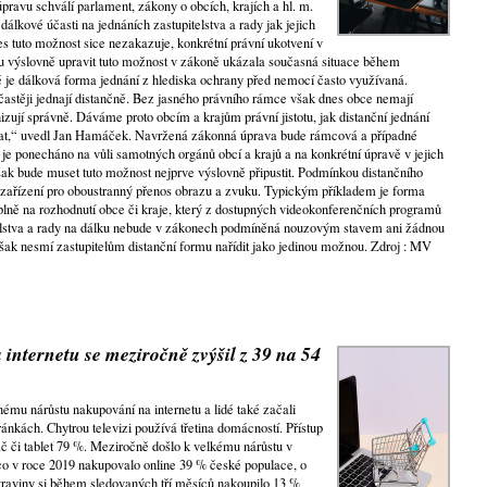
ravu schválí parlament, zákony o obcích, krajích a hl. m.
álkové účasti na jednáních zastupitelstva a rady jak jejich
nes tuto možnost sice nezakazuje, konkrétní právní ukotvení v
u výslovně upravit tuto možnost v zákoně ukázala současná situace během
 je dálková forma jednání z hlediska ochrany před nemocí často využívaná.
e častěji jednají distančně. Bez jasného právního rámce však dnes obce nemají
nizují správně. Dáváme proto obcím a krajům právní jistotu, jak distanční jednání
ovat,“ uvedl Jan Hamáček. Navržená zákonná úprava bude rámcová a případné
i je ponecháno na vůli samotných orgánů obcí a krajů a na konkrétní úpravě v jejich
šak bude muset tuto možnost nejprve výslovně připustit. Podmínkou distančního
 zařízení pro oboustranný přenos obrazu a zvuku. Typickým příkladem je forma
lně na rozhodnutí obce či kraje, který z dostupných videokonferenčních programů
itelstva a rady na dálku nebude v zákonech podmíněná nouzovým stavem ani žádnou
však nesmí zastupitelům distanční formu nařídit jako jedinou možnou. Zdroj : MV
 internetu se meziročně zvýšil z 39 na 54
nému nárůstu nakupování na internetu a lidé také začali
ánkách. Chytrou televizi používá třetina domácností. Přístup
ač či tablet 79 %. Meziročně došlo k velkému nárůstu v
co v roce 2019 nakupovalo online 39 % české populace, o
otraviny si během sledovaných tří měsíců nakoupilo 13 %