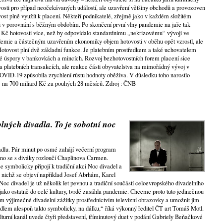
ovosti pro případ neočekávaných událostí, ale uzavření většiny obchodů a provozoven
ost plně využít k placení. Někteří podnikatelé, zřejmě jako v každém složitém
sti v porovnání s běžným obdobím. Po skončení první vlny pandemie na jaře tak
d Kč hotovosti více, než by odpovídalo standardnímu „nekrizovému“ vývoji ve
demie a částečným uzavřením ekonomiky objem hotovosti v oběhu opět vzrostl, ale
 Hotovost plní dvě základní funkce. Je platebním prostředkem a také uchovatelem
 své úspory v bankovkách a mincích. Rozvoj bezhotovostních forem placení sice
a platebních transakcích, ale reakce části obyvatelstva na mimořádný vývoj v
VID-19 způsobila zrychlení růstu hodnoty oběživa. V důsledku toho narostlo
č na 700 miliard Kč za pouhých 28 měsíců. Zdroj : ČNB
lných divadla. To je sobotní noc
vadlu. Pár minut po osmé zahájí večerní program
ráno se s diváky rozloučí Chaplinova Carmen.
se symbolicky připojí k tradiční akci Noc divadel a
 nichž se objeví například Josef Abrhám, Karel
c divadel je už několik let pevnou a tradiční součástí celoevropského divadelního
ak jako ostatně do celé kultury, tvrdě zasáhla pandemie. Chceme proto tuto jedinečnou
ům výjimečné divadelní zážitky prostřednictvím televizní obrazovky a umožnit jim
vadlem alespoň takto symbolicky, na dálku,“ říká výkonný ředitel ČT art Tomáš Motl.
kulturní kanál uvede čtyři představení, tříminutový duet v podání Gabriely Beňačkové