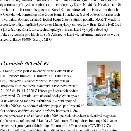
lády a ministr průmyslu a obchodu a ministr dopravy Karel Havlíček. Navázali na něj
ernetickou a informační bezpečnost Karel Řehka, náměstek ministra zahraničních
yně Českého telekomunikačního úřadu Hana Továrková, ředitel odboru informačních
erstva vnitra Bohdan Urban či ředitel bezpečnosti státního podniku NAKIT Vladimír
kademické sféry, například prorektor Masarykovy univerzity v Brně Radim Polčák, i
 jak z řad operátorů, tak z technologických firem, které vyvíjejí a dodávají
. Akce se konala pod hlavičkou 5G Aliance, o které víc informací najdete na webu
or komunikace 81400 / Zdroj : MPO
rekordních 700 mld. Kč
a mincí, které jsou v současné době v oběhu (tzv.
u 2020 poprvé hranici 700 miliard Kč. Tato částka
dy kusů bankovek a mincí v oběhu. Nejpočetnější
 mají dvoutisícikorunová bankovka a korunová mince.
 2. 1993 do 19. 11. 2020 Z křivky grafu denních hodnot
stový trend. Za zmínku stojí některé odchylky: stagnace
ěla návaznost na měnové turbulence a s nimi spojené
ě roku 2000 se na hodnotě oběživa projevil pád Investiční
ůst hodnoty oběživa souvisel s výběry hotovosti z této
ti lze pozorovat také na konci roku 2008, po nich následovala dvouletá stagnace
anční a navazující hospodářskou krizí. Další mimořádný nárůst hodnoty oběživa se
ouvislosti s přijímanými vládními opatřeními proti šíření nemoci COVID-19. Za
va lze najít dva hlavní důvody – někteří obyvatelé si na začátku jarní karantény