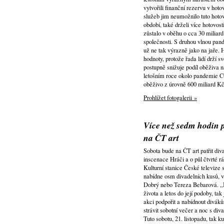
vytvořili finanční rezervu v hot
služeb jim neumožnilo tuto hotov
období, také drželi více hotovo
zůstalo v oběhu o cca 30 miliar
společnosti. S druhou vlnou pan
už ne tak výrazně jako na jaře.
hodnoty, protože řada lidí drží
postupně snižuje podíl oběživa n
letošním roce okolo pandemie CO
oběživo z úrovně 600 miliard K
Prohlížet fotogalerii »
Více než sedm hodin p
na ČT art
Sobota bude na ČT art patřit di
inscenace Hráči a o půl čtvrté 
Kulturní stanice České televize 
nabídne osm divadelních kusů, v
Dobrý nebo Tereza Bebarová. „No
života a letos do její podoby, t
akci podpořit a nabídnout divák
strávit sobotní večer a noc s di
Tuto sobotu, 21. listopadu, tak 