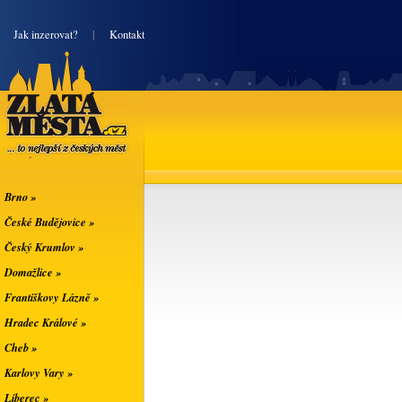
|
Jak inzerovat?
|
Kontakt
Zlatá města
... to nejlepší z
českých měst
Brno »
České Budějovice »
Český Krumlov »
Domažlice »
Františkovy Lázně »
Hradec Králové »
Cheb »
Karlovy Vary »
Liberec »