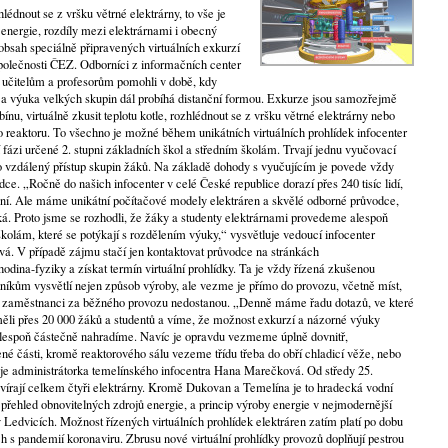
hlédnout se z vršku větrné elektrárny, to vše je
energie, rozdíly mezi elektrárnami i obecný
obsah speciálně připravených virtuálních exkurzí
polečnosti ČEZ. Odborníci z informačních center
by učitelům a profesorům pomohli v době, kdy
a výuka velkých skupin dál probíhá distanční formou. Exkurze jsou samozřejmě
ínu, virtuálně zkusit teplotu kotle, rozhlédnout se z vršku větrné elektrárny nebo
o reaktoru. To všechno je možné během unikátních virtuálních prohlídek infocenter
 fázi určené 2. stupni základních škol a středním školám. Trvají jednu vyučovací
o vzdálený přístup skupin žáků. Na základě dohody s vyučujícím je povede vždy
e. „Ročně do našich infocenter v celé České republice dorazí přes 240 tisíc lidí,
í. Ale máme unikátní počítačové modely elektráren a skvělé odborné průvodce,
ká. Proto jsme se rozhodli, že žáky a studenty elektrárnami provedeme alespoň
olám, které se potýkají s rozdělením výuky,“ vysvětluje vedoucí infocenter
á. V případě zájmu stačí jen kontaktovat průvodce na stránkách
hodina-fyziky a získat termín virtuální prohlídky. Ta je vždy řízená zkušenou
íkům vysvětlí nejen způsob výroby, ale vezme je přímo do provozu, včetně míst,
mi zaměstnanci za běžného provozu nedostanou. „Denně máme řadu dotazů, ve které
ěli přes 20 000 žáků a studentů a víme, že možnost exkurzí a názorné výuky
alespoň částečně nahradíme. Navíc je opravdu vezmeme úplně dovnitř,
ené části, kromě reaktorového sálu vezeme třídu třeba do obří chladicí věže, nebo
uje administrátorka temelínského infocentra Hana Marečková. Od středy 25.
tevírají celkem čtyři elektrárny. Kromě Dukovan a Temelína je to hradecká vodní
přehled obnovitelných zdrojů energie, a princip výroby energie v nejmodernější
 v Ledvicích. Možnost řízených virtuálních prohlídek elektráren zatím platí po dobu
h s pandemií koronaviru. Zbrusu nové virtuální prohlídky provozů doplňují pestrou