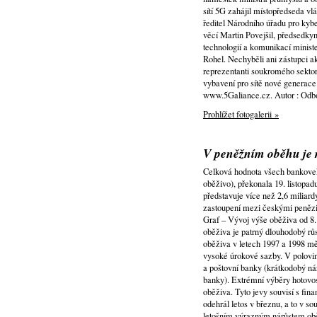
sítí 5G zahájil místopředseda v
ředitel Národního úřadu pro kyb
věcí Martin Povejšil, předsedk
technologií a komunikací minist
Rohel. Nechyběli ani zástupci a
reprezentanti soukromého sektoru
vybavení pro sítě nové generace
www.5Galiance.cz. Autor : Odb
Prohlížet fotogalerii »
V peněžním oběhu je 
Celková hodnota všech bankovek 
oběživo), překonala 19. listopad
představuje více než 2,6 miliar
zastoupení mezi českými penězi
Graf – Vývoj výše oběživa od 8.
oběživa je patrný dlouhodobý rů
oběživa v letech 1997 a 1998 m
vysoké úrokové sazby. V polovin
a poštovní banky (krátkodobý nár
banky). Extrémní výběry hotovos
oběživa. Tyto jevy souvisí s fin
odehrál letos v březnu, a to v s
letošním výrazným nárůstem oběži