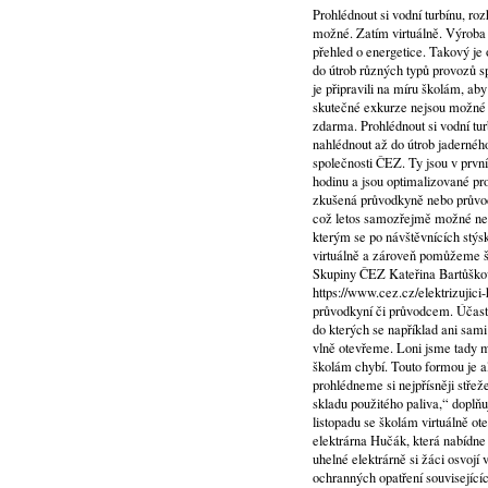
Prohlédnout si vodní turbínu, roz
možné. Zatím virtuálně. Výroba 
přehled o energetice. Takový je 
do útrob různých typů provozů s
je připravili na míru školám, a
skutečné exkurze nejsou možné 
zdarma. Prohlédnout si vodní turb
nahlédnout až do útrob jadernéh
společnosti ČEZ. Ty jsou v první
hodinu a jsou optimalizované pr
zkušená průvodkyně nebo průvodc
což letos samozřejmě možné nen
kterým se po návštěvnících stýs
virtuálně a zároveň pomůžeme šk
Skupiny ČEZ Kateřina Bartůškov
https://www.cez.cz/elektrizujici-
průvodkyní či průvodcem. Účastn
do kterých se například ani sa
vlně otevřeme. Loni jsme tady m
školám chybí. Touto formou je 
prohlédneme si nejpřísněji střež
skladu použitého paliva,“ doplň
listopadu se školám virtuálně o
elektrárna Hučák, která nabídne 
uhelné elektrárně si žáci osvojí
ochranných opatření souvisejícíc