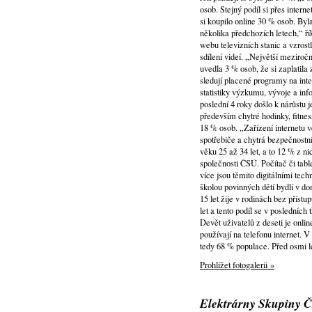
osob. Stejný podíl si přes intern
si koupilo online 30 % osob. Byl
několika předchozích letech,“ ř
webu televizních stanic a vzrost
sdílení videí. „Největší meziro
uvedla 3 % osob, že si zaplatila 
sledují placené programy na int
statistiky výzkumu, vývoje a in
poslední 4 roky došlo k nárůstu j
především chytré hodinky, fitne
18 % osob. „Zařízení internetu v
spotřebiče a chytrá bezpečnostní
věku 25 až 34 let, a to 12 % z n
společnosti ČSÚ. Počítač či tab
více jsou těmito digitálními te
školou povinných dětí bydlí v d
15 let žije v rodinách bez příst
let a tento podíl se v posledních
Devět uživatelů z deseti je onli
používají na telefonu internet. V
tedy 68 % populace. Před osmi le
Prohlížet fotogalerii »
Elektrárny Skupiny Č