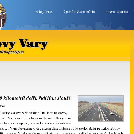
Fotogalerie
|
O portálu Zlatá města
|
Inzerát zdarma
lovy Vary
ekarlovyvary.cz
0 kilometrů delší, řidičům slouží
ova
 úseky karlovarské dálnice D6. Jsou to stavby
hvat Řevničova. Prodloužení dálnice D6 výrazně
a plynulosti dopravy a také ke zkrácení cestovní
ary. „Nyní otevíráme dva celkem desetikilometrové úseky, další pětikilometrový
štím roce. Nikdo se ale nemusí bát, že tím to zase na dlouhé roky končí. Po letech