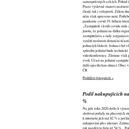
samosprávných celcích. Pokud úp
Praze výslovně stanoví možnost d
členů, tak i veřejnosti. Zákon d
něm však upraveno není. Potřeb
pandemie covid-19, během které
„Zastupitelé i kvůli covidu stál
jistotu, že jednání na dálku orga
zastupitelstva a rady zorganiz
využití možnosti distanční účast
jednacích řádech. Jednací řád v
způsobu jednání bude technické
videokonference. Zůstane však p
zvolí. Účast na jednání zastup
další specifickou situací. Obec 
ČR
Prohlížet fotogalerii »
Podíl nakupujících na
%
Na jaře roku 2020 došlo k výraz
sledovat pořady na placených str
k internetu jich má 82 % a počít
nakupování přes internet. Zatím
rok později to bylo již 54 %. „P