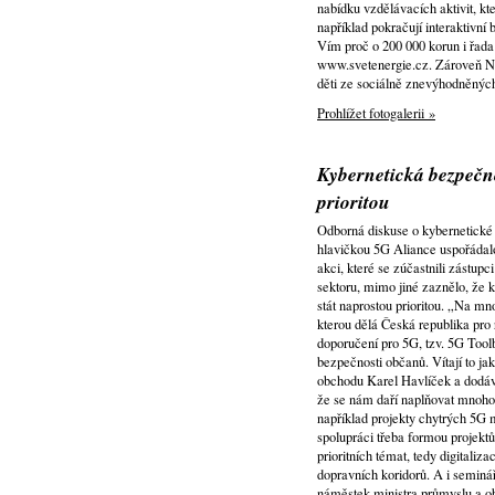
nabídku vzdělávacích aktivit, k
například pokračují interaktivní
Vím proč o 200 000 korun i řada
www.svetenergie.cz. Zároveň Na
děti ze sociálně znevýhodněných
Prohlížet fotogalerii »
Kybernetická bezpečnos
prioritou
Odborná diskuse o kybernetické b
hlavičkou 5G Aliance uspořádal
akci, které se zúčastnili zástup
sektoru, mimo jiné zaznělo, že k
stát naprostou prioritou. „Na mn
kterou dělá Česká republika pro 
doporučení pro 5G, tzv. 5G Toolb
bezpečnosti občanů. Vítají to ja
obchodu Karel Havlíček a dodává:
že se nám daří naplňovat mnoho 
například projekty chytrých 5
spolupráci třeba formou projektů
prioritních témat, tedy digitaliz
dopravních koridorů. A i seminář 
náměstek ministra průmyslu a ob