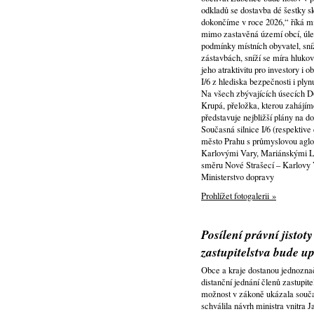
odkladů se dostavba dé šestky s
dokončíme v roce 2026,“ říká mi
mimo zastavěná území obcí, úle
podmínky místních obyvatel, sníž
zástavbách, sníží se míra hlukov
jeho atraktivitu pro investory i
I/6 z hlediska bezpečnosti i plyn
Na všech zbývajících úsecích D6
Krupá, přeložka, kterou zahájím
představuje nejbližší plány na do
Současná silnice I/6 (respektive
město Prahu s průmyslovou aglo
Karlovými Vary, Mariánskými L
směru Nové Strašecí – Karlovy 
Ministerstvo dopravy
Prohlížet fotogalerii »
Posílení právní jistot
zastupitelstva bude u
Obce a kraje dostanou jednozn
distanční jednání členů zastupite
možnost v zákoně ukázala souča
schválila návrh ministra vnit