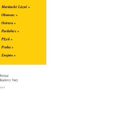
Mariánské Lázně »
Olomouc »
Ostrava »
Pardubice »
Plzeň »
Praha »
Znojmo »
Počasí
Karlovy Vary
očasí