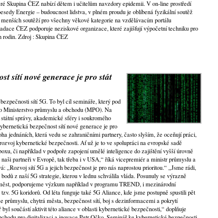
teré Skupina ČEZ nabízí dětem i učitelům navzdory epidemii. V on-line prostředí
 besedy Energie – budoucnost lidstva, v plném proudu je oblíbená fyzikální soutěž
 menších soutěží pro všechny věkové kategorie na vzdělávacím portálu
dace ČEZ podporuje neziskové organizace, které zajišťují výpočetní techniku pro
 rodin. Zdroj : Skupina ČEZ
t sítí nové generace je pro stát
ezpečnosti sítí 5G. To byl cíl semináře, který pod
o Ministerstvo průmyslu a obchodu (MPO). Na
ci státní správy, akademické sféry i soukromého
ybernetická bezpečnost sítí nové generace je pro
oha jednáních, která vedu se zahraničními partnery, často slyším, že oceňují práci,
rozvoj kybernetické bezpečnosti. Ať už je to ve spolupráci na evropské sadě
oxu, či například v podpoře zapojení umělé inteligence do zajištění vyšší úrovně
k naši partneři v Evropě, tak třeba i v USA,“ říká vicepremiér a ministr průmyslu a
 „Rozvoj sítí 5G a jejich bezpečnost je pro nás naprostou prioritou.“ „Jsme rádi,
bodů z naší 5G strategie, kterou v lednu schválila vláda. Posunuly se výrazně
G měst, podporujeme výzkum například v programu TREND, i mezinárodní
 tzv. 5G koridorů. Od léta funguje také 5G Aliance, kde jsme postupně spustili pět
ace průmyslu, chytrá města, bezpečnost sítí, boj s dezinformacemi a pokrytí
byl součástí aktivit této aliance v oblasti kybernetické bezpečnosti,“ doplňuje
chodu pro digitalizaci a inovace Petr Očko. Seminář ke kybernetické bezpečnosti