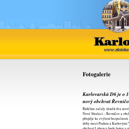
Kar
www.zlat
Fotogalerie
Karlovarská D6 je o 1
nový obchvat Řevnič
Řidičům začaly sloužit dva nové
Nové Strašecí – Řevničov a obc
přispěje ke zvýšení bezpečnosti 
doby mezi Prahou a Karlovými V
obchvat Lubence bude hotov v pří